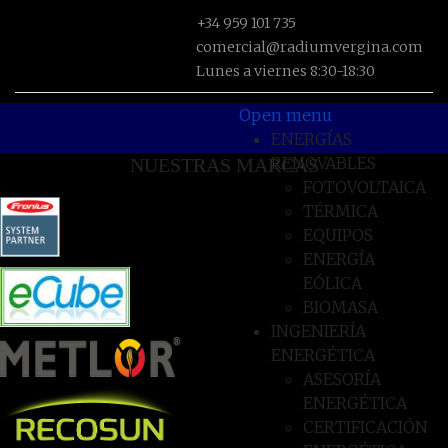
+34 959 101 735
comercial@radiumvergina.com
Lunes a viernes 8:30-18:30
Open menu
ENERGÍAS
RENOVABLES
NUESTRAS MARCAS
FOTOVOLTAICA
TÉRMICA
EQUIPOS
ENERGÍA
EÓLICA
BIOMASA
INGENIERÍA
ENERGÉTICA
ASESORÍA
ENERGÉTICA
CERTIFICACIÓN